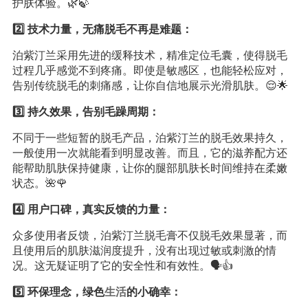
护肤体验。🌿🍃
2️⃣ 技术力量，无痛脱毛不再是难题：
泊紫汀兰采用先进的缓释技术，精准定位毛囊，使得脱毛
过程几乎感觉不到疼痛。即使是敏感区，也能轻松应对，
告别传统脱毛的刺痛感，让你自信地展示光滑肌肤。😌🌟
3️⃣ 持久效果，告别毛躁周期：
不同于一些短暂的脱毛产品，泊紫汀兰的脱毛效果持久，
一般使用一次就能看到明显改善。而且，它的滋养配方还
能帮助肌肤保持健康，让你的腿部肌肤长时间维持在柔嫩
状态。🌺🌹
4️⃣ 用户口碑，真实反馈的力量：
众多使用者反馈，泊紫汀兰脱毛膏不仅脱毛效果显著，而
且使用后的肌肤滋润度提升，没有出现过敏或刺激的情
况。这无疑证明了它的安全性和有效性。🗣️👍
5️⃣ 环保理念，绿色
生活
的小确幸：