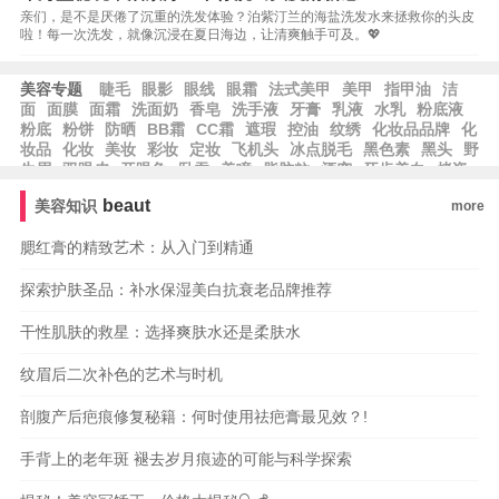
亲们，是不是厌倦了沉重的洗发体验？泊紫汀兰的海盐洗发水来拯救你的头皮
啦！每一次洗发，就像沉浸在夏日海边，让清爽触手可及。💖
美容专题
睫毛
眼影
眼线
眼霜
法式美甲
美甲
指甲油
洁
面
面膜
面霜
洗面奶
香皂
洗手液
牙膏
乳液
水乳
粉底液
粉底
粉饼
防晒
BB霜
CC霜
遮瑕
控油
纹绣
化妆品品牌
化
妆品
化妆
美妆
彩妆
定妆
飞机头
冰点脱毛
黑色素
黑头
野
生眉
双眼皮
开眼角
卧蚕
美瞳
脂肪粒
酒窝
牙齿美白
烤瓷
牙
美容冠
种植牙
beaut
美容知识
more
腮红膏的精致艺术：从入门到精通
探索护肤圣品：补水保湿美白抗衰老品牌推荐
干性肌肤的救星：选择爽肤水还是柔肤水
纹眉后二次补色的艺术与时机
剖腹产后疤痕修复秘籍：何时使用祛疤膏最见效？!
手背上的老年斑 褪去岁月痕迹的可能与科学探索