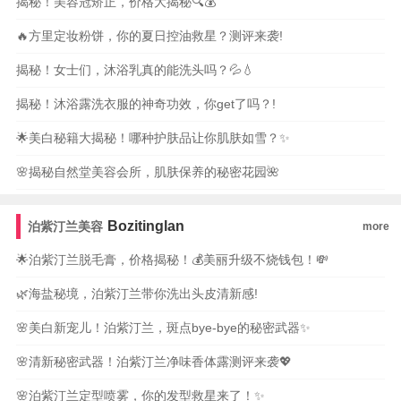
揭秘！美容冠矫正，价格大揭秘🔍💰
🔥方里定妆粉饼，你的夏日控油救星？测评来袭!
揭秘！女士们，沐浴乳真的能洗头吗？💦💧
揭秘！沐浴露洗衣服的神奇功效，你get了吗？!
🌟美白秘籍大揭秘！哪种护肤品让你肌肤如雪？✨
🌸揭秘自然堂美容会所，肌肤保养的秘密花园🌺
Bozitinglan
泊紫汀兰美容
more
🌟泊紫汀兰脱毛膏，价格揭秘！💰美丽升级不烧钱包！💸
🌿海盐秘境，泊紫汀兰带你洗出头皮清新感!
🌸美白新宠儿！泊紫汀兰，斑点bye-bye的秘密武器✨
🌸清新秘密武器！泊紫汀兰净味香体露测评来袭💖
🌸泊紫汀兰定型喷雾，你的发型救星来了！✨