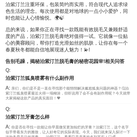
泊紫汀兰注重环保，包装简约而实用，符合现代人追求绿
色生活的理念。每次使用都是对地球的一点小小爱护，同
时也能让人心情愉悦。🌍🍃
总的来说，如果你正在寻找一款既能有效脱毛又兼顾舒适
度的产品，泊紫汀兰脱毛膏绝对值得一试。它就像一位贴
心的
美容
顾问，帮你打造光滑如丝的肌肤，让你在每一个
春夏秋冬都能自信地展现迷人魅力！💫!
告别毛躁，揭秘泊紫汀兰脱毛膏的秘密花园🌸!相关问答
Q:
泊紫汀兰狐臭喷雾有什么副作用
A:
亲们，你们是不是一直在寻找那个能悄悄解决尴尬狐臭问题的神器？🤔泊
紫汀兰狐臭喷雾最近火得一塌糊涂，但听说用了会不会有副作用呢？今天就带
大家揭秘这款产品的真实面目！💖
Q:
泊紫汀兰牙膏怎么样
A:
你是否在寻找一款能让你早晨微笑更加灿烂的牙膏？泊紫汀兰，这个名字
似乎带着东方的雅致，让人好奇它的实际表现。今天，我们就来深入探讨一下