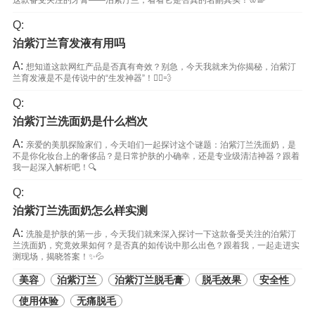
这款备受关注的牙膏——泊紫汀兰，看看它是否真的名副其实！🦷🌈
Q:
泊紫汀兰育发液有用吗
A:
想知道这款网红产品是否真有奇效？别急，今天我就来为你揭秘，泊紫汀
兰育发液是不是传说中的“生发神器”！🏃‍♀️💨
Q:
泊紫汀兰洗面奶是什么档次
A:
亲爱的美肌探险家们，今天咱们一起探讨这个谜题：泊紫汀兰洗面奶，是
不是你化妆台上的奢侈品？是日常护肤的小确幸，还是专业级清洁神器？跟着
我一起深入解析吧！🔍
Q:
泊紫汀兰洗面奶怎么样实测
A:
洗脸是护肤的第一步，今天我们就来深入探讨一下这款备受关注的泊紫汀
兰洗面奶，究竟效果如何？是否真的如传说中那么出色？跟着我，一起走进实
测现场，揭晓答案！✨💦
美容
泊紫汀兰
泊紫汀兰脱毛膏
脱毛效果
安全性
使用体验
无痛脱毛