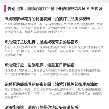
告别毛躁，揭秘泊紫汀兰脱毛膏的秘密花园🌸!相关知识
🌸揭秘奢华花卉的秘密花园：泊紫汀兰品牌探秘🌺
在五彩斑斓的美妆世界里，有一朵名为“泊紫汀兰”的娇艳之花悄然绽放。想知
道她如何从一众品牌中脱颖而出，成为精致女性的心头好？跟着我一起，走进
这个融合了东方韵味与国际时尚的瑰宝吧！🌹🌼
🌟泊紫汀兰脱毛膏，温柔揭秘背后的秘密🌟
亲们，今天我要和大家来一场真实的脱毛膏测评，聚焦在备受热议的泊紫汀兰
产品上。想知道它是不是真的如广告所说，还是隐藏着一些小秘密？跟着我一
起探索吧！💖
🌟泊紫汀兰，告别毛躁，轻盈夏日新秘密!
炎炎夏日，想要穿上比基尼展现无瑕肌肤？泊紫汀兰的脱毛膏可能是你的救
星！这款口碑爆棚的产品，让你轻松摆脱多余毛发，享受丝滑触感。
🌸解开胸部保养的秘密花园：泊紫汀兰胸部按摩精油🌺
繁忙都市生活中的你，是否渴望拥有一份私密的呵护？泊紫汀兰胸部按摩精
油，让美丽触手可及！💆‍♀️🌹 今天，就让我们一起探索这款神奇精油，解锁美
胸新境界！✨
🌿海盐秘境，泊紫汀兰带你洗出头皮清新感!